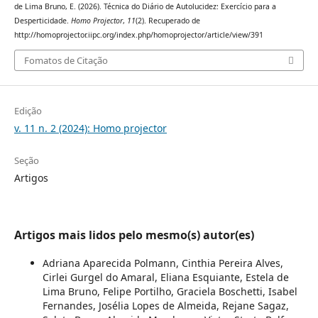
de Lima Bruno, E. (2026). Técnica do Diário de Autolucidez: Exercício para a
Desperticidade.
Homo Projector
,
11
(2). Recuperado de
http://homoprojector.iipc.org/index.php/homoprojector/article/view/391
Fomatos de Citação
Edição
v. 11 n. 2 (2024): Homo projector
Seção
Artigos
Artigos mais lidos pelo mesmo(s) autor(es)
Adriana Aparecida Polmann, Cinthia Pereira Alves,
Cirlei Gurgel do Amaral, Eliana Esquiante, Estela de
Lima Bruno, Felipe Portilho, Graciela Boschetti, Isabel
Fernandes, Josélia Lopes de Almeida, Rejane Sagaz,