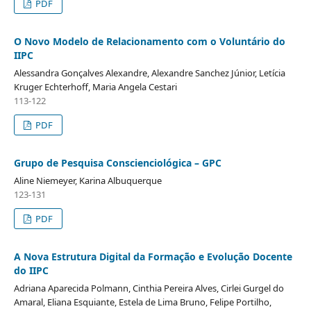
PDF
O Novo Modelo de Relacionamento com o Voluntário do
IIPC
Alessandra Gonçalves Alexandre, Alexandre Sanchez Júnior, Letícia
Kruger Echterhoff, Maria Angela Cestari
113-122
PDF
Grupo de Pesquisa Conscienciológica – GPC
Aline Niemeyer, Karina Albuquerque
123-131
PDF
A Nova Estrutura Digital da Formação e Evolução Docente
do IIPC
Adriana Aparecida Polmann, Cinthia Pereira Alves, Cirlei Gurgel do
Amaral, Eliana Esquiante, Estela de Lima Bruno, Felipe Portilho,