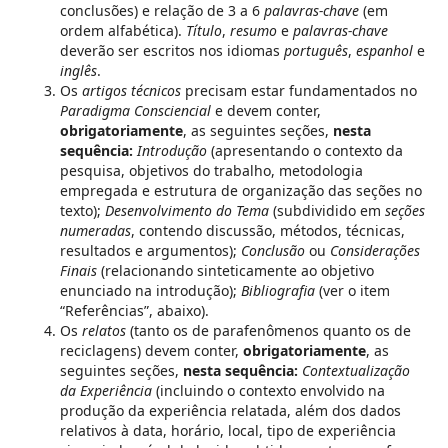
conclusões) e relação de 3 a 6
palavras-chave
(em
ordem alfabética).
Título
,
resumo
e
palavras-chave
deverão ser escritos nos idiomas
português
,
espanhol
e
inglês
.
Os
artigos técnicos
precisam estar fundamentados no
Paradigma Consciencial
e devem conter,
obrigatoriamente
, as seguintes seções,
nesta
sequência:
Introdução
(apresentando o contexto da
pesquisa, objetivos do trabalho, metodologia
empregada e estrutura de organização das seções no
texto);
Desenvolvimento do Tema
(subdividido em
seções
numeradas
, contendo discussão, métodos, técnicas,
resultados e argumentos);
Conclusão
ou
Considerações
Finais
(relacionando sinteticamente ao objetivo
enunciado na introdução);
Bibliografia
(ver o item
“Referências”, abaixo).
Os
relatos
(tanto os de parafenômenos quanto os de
reciclagens) devem conter,
obrigatoriamente
, as
seguintes seções,
nesta sequência:
Contextualização
da Experiência
(incluindo o contexto envolvido na
produção da experiência relatada, além dos dados
relativos à data, horário, local, tipo de experiência