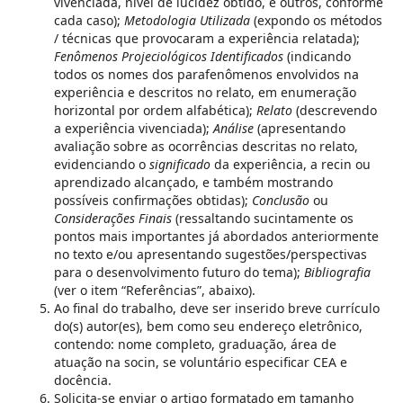
vivenciada, nível de lucidez obtido, e outros, conforme
cada caso);
Metodologia Utilizada
(expondo os métodos
/ técnicas que provocaram a experiência relatada);
Fenômenos Projeciológicos
Identificados
(indicando
todos os nomes dos parafenômenos envolvidos na
experiência e descritos no relato, em enumeração
horizontal por ordem alfabética);
Relato
(descrevendo
a experiência vivenciada);
Análise
(apresentando
avaliação sobre as ocorrências descritas no relato,
evidenciando o
significado
da experiência, a recin ou
aprendizado alcançado, e também mostrando
possíveis confirmações obtidas);
Conclusão
ou
Considerações Finais
(ressaltando sucintamente os
pontos mais importantes já abordados anteriormente
no texto e/ou apresentando sugestões/perspectivas
para o desenvolvimento futuro do tema);
Bibliografia
(ver o item “Referências”, abaixo).
Ao final do trabalho, deve ser inserido breve currículo
do(s) autor(es), bem como seu endereço eletrônico,
contendo: nome completo, graduação, área de
atuação na socin, se voluntário especificar CEA e
docência.
Solicita-se enviar o artigo formatado em tamanho