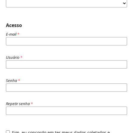
Acesso
E-mail
*
Usuário
*
Senha
*
Repetir senha
*
Sim, eu concordo em ter meus dados coletados e