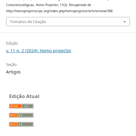
Conscienciológicas.
Homo Projector
,
11
(2). Recuperado de
http://homoprojector.iipc.org/index.php/homoprojector/article/view/388
Fomatos de Citação
Edição
v. 11 n. 2 (2024): Homo projector
Seção
Artigos
Edição Atual