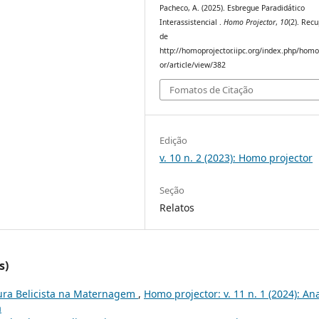
Pacheco, A. (2025). Esbregue Paradidático
Interassistencial .
Homo Projector
,
10
(2). Rec
de
http://homoprojector.iipc.org/index.php/homo
or/article/view/382
Fomatos de Citação
Edição
v. 10 n. 2 (2023): Homo projector
Seção
Relatos
s)
ura Belicista na Maternagem
,
Homo projector: v. 11 n. 1 (2024): An
a