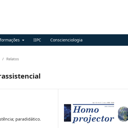
nformações
IIPC
Conscienciologia
/
Relatos
assistencial
tência; paradidático.