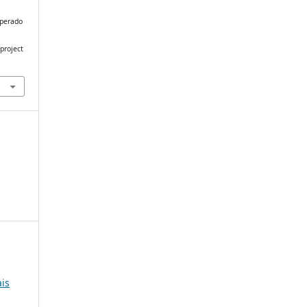
uperado
project
ais